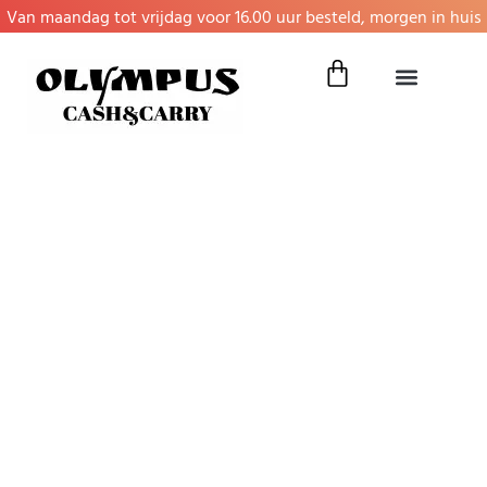
Van maandag tot vrijdag voor 16.00 uur besteld, morgen in huis