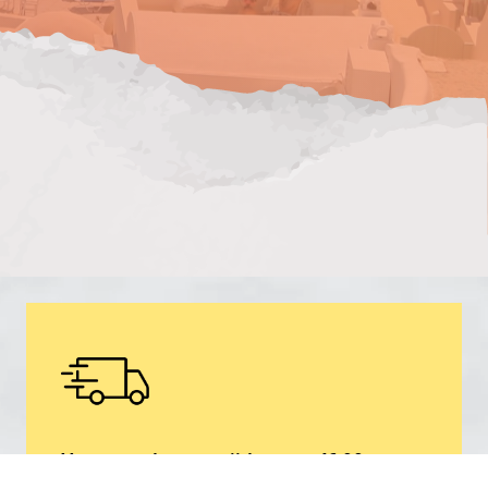
Van maandag tot vrijdag voor 16.00 uur
besteld, morgen in huis