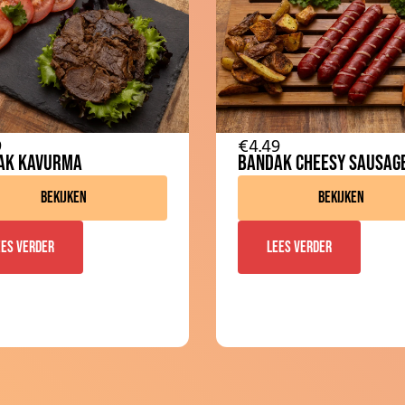
9
€
4.49
ak Kavurma
Bandak Cheesy Sausag
Bekijken
Bekijken
ees verder
Lees verder