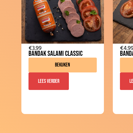
€
3.99
€
4.9
Bandak Salami Classic
Band
Bekijken
Lees verder
L