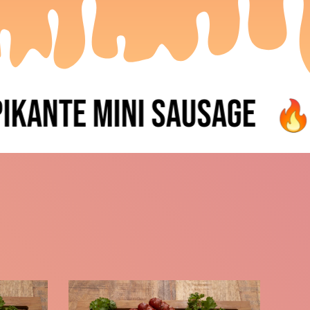
ante mini Sausage
B