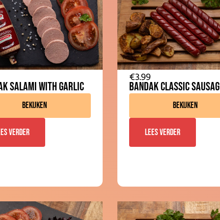
€
3.99
k Salami With Garlic
Bandak Classic Sausag
Bekijken
Bekijken
ees verder
Lees verder