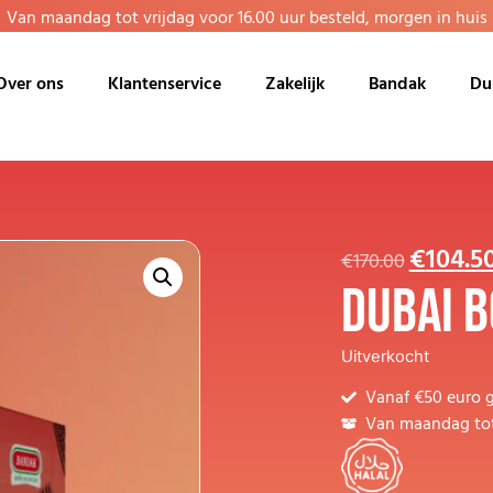
Van maandag tot vrijdag voor 16.00 uur besteld, morgen in huis
Over ons
Klantenservice
Zakelijk
Bandak
Du
€
104.5
€
170.00
Dubai b
Uitverkocht
Vanaf €50 euro g
Van maandag tot 