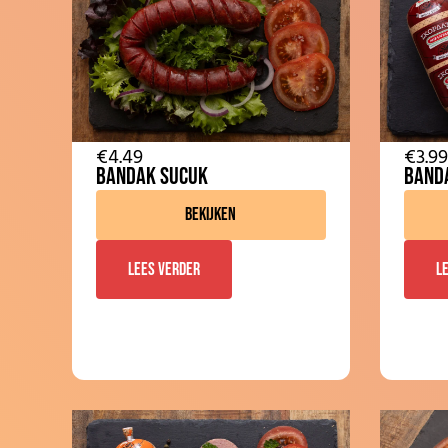
€
4.49
€
3.99
Bandak Sucuk
Banda
Bekijken
Lees verder
L