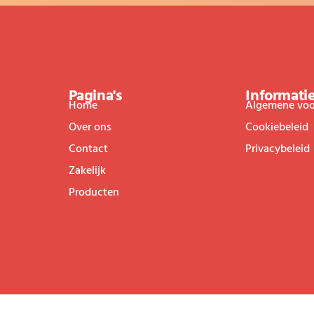
Pagina's
Informati
Home
Algemene vo
Over ons
Cookiebeleid
Contact
Privacybeleid
Zakelijk
Producten