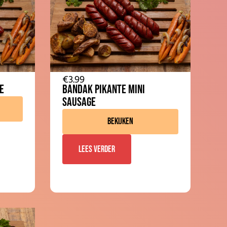
€
3.99
e
Bandak Pikante mini
Sausage
Bekijken
Lees verder