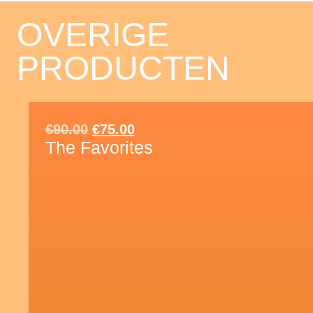
OVERIGE
PRODUCTEN
€
90.00
€
75.00
The Favorites